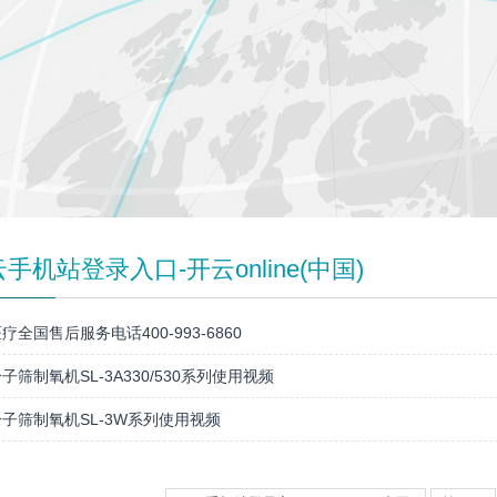
手机站登录入口-开云online(中国)
疗全国售后服务电话400-993-6860
子筛制氧机SL-3A330/530系列使用视频
子筛制氧机SL-3W系列使用视频