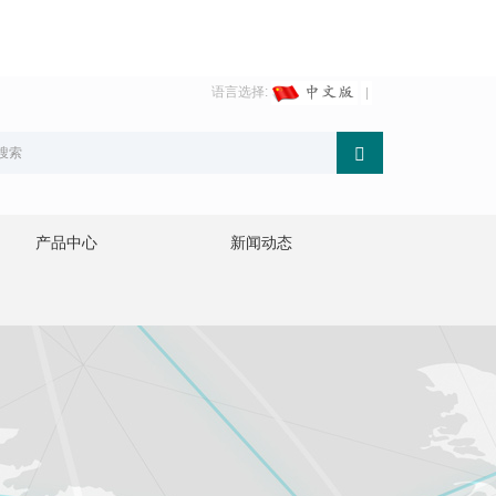
语言选择:
产品中心
新闻动态