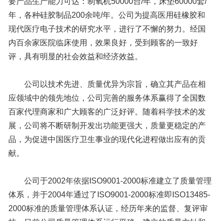
要产品生产能力可达：制氧机50000台/年，床垫60000套/
年，各种硅胶制品200余吨/年。公司为提高医用硅橡胶和
现代医疗电子技术的研究水平，进行了不懈的努力。经国
内百余家医院临床使用，效果良好，受到顾客的一致好
评，具有明显的社会效益和经济效益。
公司以技术先进、质量优异为宗旨，确立其产品在相
应领域中的领先地位，公司完善的服务体系赢得了全国数
百家代理商家和广大顾客的广泛好评。随着科学技术的发
展，公司将不断研制开发出功能更强大，质量更稳定的产
品，为促进中国医疗卫生事业的现代化进程做出应有的贡
献。
公司于2002年依据ISO9001-2000标准建立了质量管理
体系，并于2004年通过了ISO9001-2000标准即ISO13485-
2000标准的质量管理体系认证，经历年来的监督、复评审