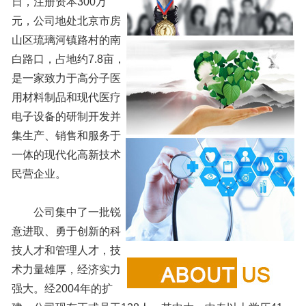
日，注册资本300万
元，公司地处北京市房
山区琉璃河镇路村的南
白路口，占地约7.8亩，
是一家致力于高分子医
用材料制品和现代医疗
电子设备的研制开发并
集生产、销售和服务于
一体的现代化高新技术
民营企业。
公司集中了一批锐
意进取、勇于创新的科
技人才和管理人才，技
术力量雄厚，经济实力
强大。经2004年的扩