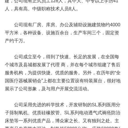
建，公司现有正式员工128人，其中大、中专以上学历41
人，具有高、中级职称技术人员8人。
公司现有厂房、库房、办公及辅助设施建筑物约4000
平方米，各种设备、设施百余台，生产车间三个，固定资
产约千万。
公司成立至今，得到了快速、长足的发展，在全国每
个城市及县城都发展了代理 商，并在每个城市组建了售后
服务机构，为提供快捷、优质的服务。另外，在历年的“全
国医疗器械展销会”上都在主要位置设有特装展台，很好地
展示了公司形象，及与用户开展交流活动。
公司采用先进的科学技术，开发研制的SL系列医用分
子筛制氧机、优质硅橡胶管、SL系列电动透气式褥疮防治
床垫等一系列优质产品，博众家之长、又有独到之处。主