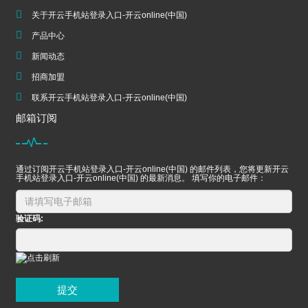
关于开云手机站登录入口-开云online(中国)
产品中心
新闻动态
招商加盟
联系开云手机站登录入口-开云online(中国)
邮箱订阅
通过订阅开云手机站登录入口-开云online(中国) 的邮件列表，您将更新开云
手机站登录入口-开云online(中国) 的最新消息。 填写你的电子邮件：
验证码:
提交