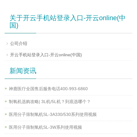
关于开云手机站登录入口-开云online(中
国)
公司介绍
开云手机站登录入口-开云online(中国)
新闻资讯
神鹿医疗全国售后服务电话400-993-6860
制氧机选购攻略| 3L机/5L机？到底选哪个？
医用分子筛制氧机SL-3A330/530系列使用视频
医用分子筛制氧机SL-3W系列使用视频