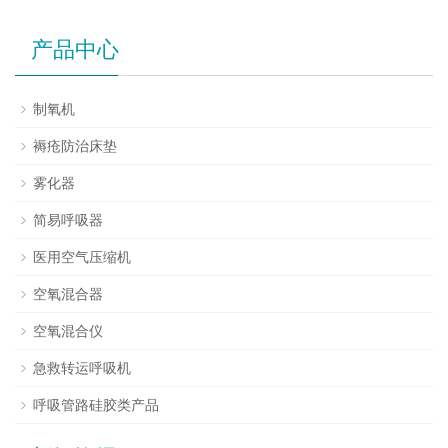
产品中心
制氧机
褥疮防治床垫
雾化器
简易呼吸器
医用空气压缩机
空氧混合器
空氧混合仪
急救转运呼吸机
呼吸管路硅胶类产品