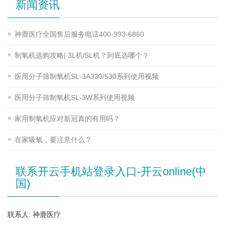
新闻资讯
神鹿医疗全国售后服务电话400-993-6860
制氧机选购攻略| 3L机/5L机？到底选哪个？
医用分子筛制氧机SL-3A330/530系列使用视频
医用分子筛制氧机SL-3W系列使用视频
家用制氧机应对新冠真的有用吗？
在家吸氧，要注意什么？
联系开云手机站登录入口-开云online(中
国)
联系人: 神鹿医疗